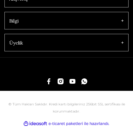
Bilgi
Üyelik
© Tüm Hakları Saklıdır. Kredi kartı bilgileriniz 256bit SSL sertifikası ile
korunmaktadır.
ile
ideasoft
e-
hazırlandı.
ticaret