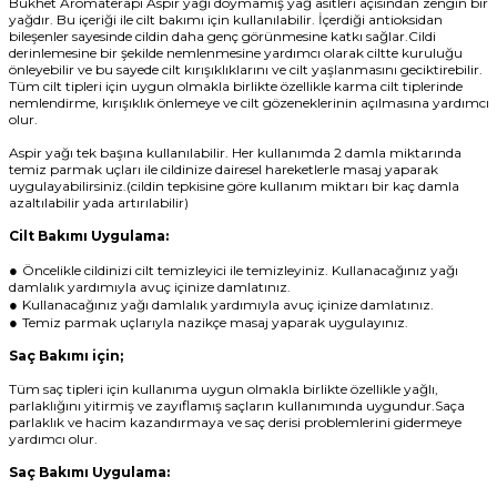
Bukhet Aromaterapi Aspir yağı doymamış yağ asitleri açısından zengin bir
yağdır. Bu içeriği ile cilt bakımı için kullanılabilir. İçerdiği antioksidan
bileşenler sayesinde cildin daha genç görünmesine katkı sağlar.Cildi
derinlemesine bir şekilde nemlenmesine yardımcı olarak ciltte kuruluğu
önleyebilir ve bu sayede cilt kırışıklıklarını ve cilt yaşlanmasını geciktirebilir.
Tüm cilt tipleri için uygun olmakla birlikte özellikle karma cilt tiplerinde
nemlendirme, kırışıklık önlemeye ve cilt gözeneklerinin açılmasına yardımcı
olur.
Aspir yağı tek başına kullanılabilir. Her kullanımda 2 damla miktarında
temiz parmak uçları ile cildinize dairesel hareketlerle masaj yaparak
uygulayabilirsiniz.(cildin tepkisine göre kullanım miktarı bir kaç damla
azaltılabilir yada artırılabilir)
Cilt Bakımı Uygulama:
●
Öncelikle cildinizi cilt temizleyici ile temizleyiniz. Kullanacağınız yağı
damlalık yardımıyla avuç içinize damlatınız.
●
Kullanacağınız yağı damlalık yardımıyla avuç içinize damlatınız.
●
Temiz parmak uçlarıyla nazikçe masaj yaparak uygulayınız.
Saç Bakımı için;
Tüm saç tipleri için kullanıma uygun olmakla birlikte özellikle yağlı,
parlaklığını yitirmiş ve zayıflamış saçların kullanımında uygundur.Saça
parlaklık ve hacim kazandırmaya ve saç derisi problemlerini gidermeye
yardımcı olur.
Saç Bakımı Uygulama: