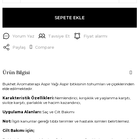
SEPETE EKLE
Yorum Yaz
Tavsiye Et
Fiyat alarmı
Paylaş
Compare
Ürün Bilgisi
Bukhet Aromaterapi Aspir Yağı Aspir bitkisinin tohumları ve çiçeklerinden
elde edilmektedir.
Karakteristik Özellikleri:
Nemlendirici, kırışıklık ve yaşlanma karşıtı,
sivilce karşıtı, parlaklık ve hacim kazandırıcı,
Uygulama Alanları:
Saç ve Cilt Bakımı
Not:
İlgili kanunlar gereği tıbbi terimler ve hastalık isimleri belirtilemez.
Cilt Bakımı için;