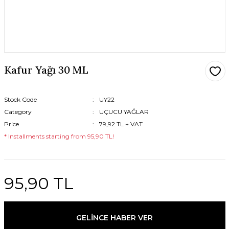
Kafur Yağı 30 ML
Stock Code
UY22
Category
UÇUCU YAĞLAR
Price
79,92 TL + VAT
* Installments starting from 95,90 TL!
95,90 TL
GELİNCE HABER VER