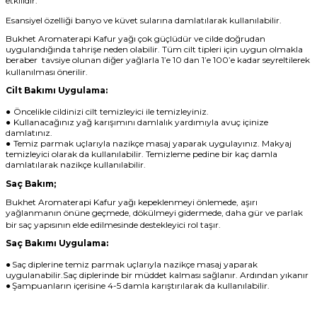
etkilidir.
Esansiyel özelliği banyo ve küvet sularına damlatılarak kullanılabilir.
Bukhet Aromaterapi Kafur yağı çok güçlüdür ve cilde doğrudan
uygulandığında tahrişe neden olabilir. Tüm cilt tipleri için uygun olmakla
beraber tavsiye olunan diğer yağlarla
1’e 10 dan 1’e 100’e kadar seyreltilerek
kullanılması önerilir.
Cilt Bakımı Uygulama:
●
Öncelikle cildinizi cilt temizleyici ile temizleyiniz.
●
Kullanacağınız yağ karışımını damlalık yardımıyla avuç içinize
damlatınız.
●
Temiz parmak uçlarıyla nazikçe masaj yaparak uygulayınız. Makyaj
temizleyici olarak da kullanılabilir. Temizleme pedine bir kaç damla
damlatılarak nazikçe kullanılabilir.
Saç Bakım
;
Bukhet Aromaterapi Kafur yağı kepeklenmeyi önlemede, aşırı
yağlanmanın önüne geçmede, dökülmeyi gidermede, daha gür ve parlak
bir saç yapısının elde edilmesinde destekleyici rol taşır.
Saç Bakımı Uygulama:
●
Saç diplerine temiz parmak uçlarıyla nazikçe masaj yaparak
uygulanabilir.Saç diplerinde bir müddet kalması sağlanır. Ardından yıkanır
●
Şampuanların içerisine 4-5 damla karıştırılarak da kullanılabilir.