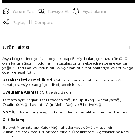
Yorum Yaz
Tavsiye Et
Fiyat alarmı
Paylaş
Compare
Ürün Bilgisi
Asya bölgelerinde yetişen, boyu elli çapı 5 m’yi bulan, çok uzun ömürlü
olan kafur ağacının odunlarının distilasyonu ile elde edilen geleneksel bir
yağdır. Eterik acı ve keskin bir kokuya sahiptir. Antibakteriyel ve antifungal
özelliklere sahiptir.
Karakteristik Özellikleri:
Çatlak önleyici, rahatlatıcı, akne ve siğil
karşıtı, esansiyel, saç güçlendirici, kepek karşıtı
Uygulama Alanları:
Cilt ve Saç Bakımı
Tamamlayıcı Yağlar:
Tatlı Fesleğen Yağı, KajuputYağı , PapatyaYağı,
Okaliptüs Yağı, Lavanta Yağı, Melisa Yağı ve Biberiye Yağı
Not:
İlgili kanunlar gereği tıbbi terimler ve hastalık isimleri belirtilemez.
Cilt Bakım;
Bukhet Aromaterapi Kafur Yağı rahatlamaya dönük masaj için
kullanılabilecek ideal ürünlerden biridir. Özellikle topuk çatlaklarına karşı