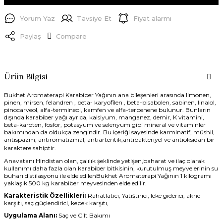
Yorum Yaz
Tavsiye Et
Fiyat alarmı
Paylaş
Compare
Ürün Bilgisi
Bukhet Aromaterapi Karabiber Yağının ana bileşenleri arasında limonen,
pinen, mirsen, felandren , beta- karyofilen , beta-bisabolen, sabinen, linalol,
pinocarveol, alfa-termineol, kamfen ve alfa-terpenene bulunur. Bunların
dışında karabiber yağı ayrıca, kalsiyum, manganez, demir, K vitamini,
beta-karoten, fosfor, potasyum ve selenyum gibi mineral ve vitaminler
bakımından da oldukça zengindir. Bu içeriği sayesinde karminatif, müshil,
antispazm, antiromatizmal, antiarteritik,antibakteriyel ve antioksidan bir
karaktere sahiptir.
Anavatanı Hindistan olan, çalılık şeklinde yetişen,baharat ve ilaç olarak
kullanımı daha fazla olan karabiber bitkisinin, kurutulmuş meyvelerinin su
buharı distilasyonu ile elde edilenBukhet Aromaterapi Yağının 1 kilogramı
yaklaşık 500 kg karabiber meyvesinden elde edilir.
Karakteristik Özellikleri:
Rahatlatıcı, Yatıştırıcı, leke giderici, akne
karşıtı, saç güçlendirici, kepek karşıtı,
Uygulama Alanı:
Saç ve Cilt Bakımı