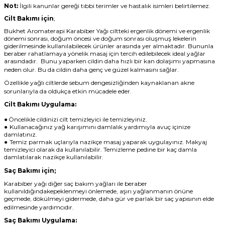
Not:
İlgili kanunlar gereği tıbbi terimler ve hastalık isimleri belirtilemez.
Cilt Bakımı için
;
Bukhet Aromaterapi
Karabiber Yağı ciltteki ergenlik dönemi ve ergenlik
dönemi sonrası, doğum öncesi ve doğum sonrası oluşmuş lekelerin
giderilmesinde kullanılabilecek ürünler arasında yer almaktadır. Bununla
beraber rahatlamaya yönelik masaj için tercih edilebilecek ideal yağlar
arasındadır.
Bunu yaparken cildin daha hızlı bir kan dolaşımı yapmasına
neden olur. Bu da cildin daha genç ve güzel kalmasını sağlar.
Özellikle yağlı ciltlerde sebum dengesizliğinden kaynaklanan akne
sorunlarıyla da oldukça etkin mücadele eder.
Cilt Bakımı Uygulama:
●
Öncelikle cildinizi cilt temizleyici ile temizleyiniz.
●
Kullanacağınız yağ karışımını damlalık yardımıyla avuç içinize
damlatınız.
●
Temiz parmak uçlarıyla nazikçe masaj yaparak uygulayınız. Makyaj
temizleyici olarak da kullanılabilir. Temizleme pedine bir kaç damla
damlatılarak nazikçe kullanılabilir.
Saç Bakımı için;
Karabiber yağı diğer saç bakım yağları ile beraber
kullanıldığındakepeklenmeyi önlemede, aşırı yağlanmanın önüne
geçmede, dökülmeyi gidermede, daha gür ve parlak bir saç yapısının elde
edilmesinde yardımcıdır.
Saç Bakımı Uygulama: