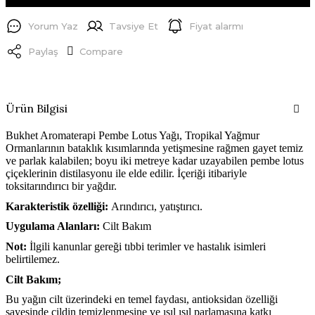
Yorum Yaz
Tavsiye Et
Fiyat alarmı
Paylaş
Compare
Ürün Bilgisi
Bukhet Aromaterapi Pembe Lotus Yağı, Tropikal Yağmur
Ormanlarının bataklık kısımlarında yetişmesine rağmen gayet temiz
ve parlak kalabilen; boyu iki metreye kadar uzayabilen pembe lotus
çiçeklerinin distilasyonu ile elde edilir. İçeriği itibariyle
toksitarındırıcı bir yağdır.
Karakteristik özelliği:
Arındırıcı, yatıştırıcı.
Uygulama Alanları:
Cilt Bakım
Not:
İlgili kanunlar gereği tıbbi terimler ve hastalık isimleri
belirtilemez.
Cilt Bakım;
Bu yağın cilt üzerindeki en temel faydası, antioksidan özelliği
sayesinde cildin temizlenmesine ve ışıl ışıl parlamasına katkı