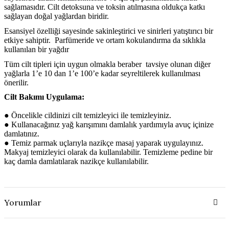
sağlamasıdır. Cilt detoksuna ve toksin atılmasına oldukça katkı
sağlayan doğal yağlardan biridir.
Esansiyel özelliği sayesinde sakinleştirici ve sinirleri yatıştırıcı bir
etkiye sahiptir.
P
arfümeride ve ortam kokulandırma da sıklıkla
kullanılan bir yağdır
Tüm cilt tipleri için uygun olmakla beraber tavsiye olunan diğer
yağlarla
1’e 10 dan 1’e 100’e kadar seyreltilerek kullanılması
önerilir.
Cilt Bakımı Uygulama:
●
Öncelikle cildinizi cilt temizleyici ile temizleyiniz.
●
Kullanacağınız yağ karışımını damlalık yardımıyla avuç içinize
damlatınız.
●
Temiz parmak uçlarıyla nazikçe masaj yaparak uygulayınız.
Makyaj temizleyici olarak da kullanılabilir. Temizleme pedine bir
kaç damla damlatılarak nazikçe kullanılabilir.
Yorumlar