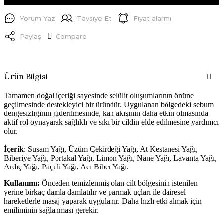
Yorum Yaz
Tavsiye Et
Fiyat alarmı
Paylaş
Compare
Ürün Bilgisi
Tamamen doğal içeriği sayesinde selülit oluşumlarının önüne
geçilmesinde destekleyici bir üründür. Uygulanan bölgedeki sebum
dengesizliğinin giderilmesinde, kan akışının daha etkin olmasında
aktif rol oynayarak sağlıklı ve sıkı bir cildin elde edilmesine yardımcı
olur.
İçerik
: Susam Yağı, Üzüm Çekirdeği Yağı, At Kestanesi Yağı,
Biberiye Yağı, Portakal Yağı, Limon Yağı, Nane Yağı, Lavanta Yağı,
Ardıç Yağı, Paçuli Yağı, Acı Biber Yağı.
Kullanımı:
Önceden temizlenmiş olan cilt bölgesinin istenilen
yerine birkaç damla damlatılır ve parmak uçları ile dairesel
hareketlerle masaj yaparak uygulanır. Daha hızlı etki almak için
emiliminin sağlanması gerekir.