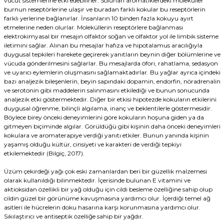
vücut sistemlerine etki edebilirler. Solunan aromatiklerdeki moleküller
burnun reseptörlerine ulaşır ve buradan farklı kokular bu reseptörlerin
farklı yerlerine bağlanırlar. İnsanların 10 binden fazla kokuyu ayırt
etmelerine neden olurlar. Moleküllerin reseptörlere bağlanması
elektrokimyasal bir mesajın olfaktor soğan ve olfaktor yol ile limbik sisteme
iletimini sağlar. Alınan bu mesajlar hafıza ve hipotalamus aracılığıyla
duygusal tepkileri harekete geçirerek yanıtların beynin diğer bölümlerine ve
vücuda gönderilmesini sağlarlar. Bu mesajlarda öfori, rahatlama, sedasyon
ve uyarıcı eylemlerin oluşmasını sağlamaktadırlar. Bu yağlar ayrıca içindeki
bazı analjezik bileşenlerin, beyin sapındaki dopamin, endorfin, nöradrenalin
ve serotonin gibi maddelerin salınmasını etkilediği ve bunun sonucunda
analjezik etki göstermektedir. Diğer bir etkisi hipotezde kokuların etkilerini
duygusal öğrenme, bilinçli algılama, inanç ve beklentilerle göstermesidir.
Böylece birey önceki deneyimlerini göre kokuların hoşuna giden ya da
gitmeyen biçiminde algılar. Görüldüğü gibi kişinin daha önceki deneyimleri
kokulara ve aromaterapiye verdiği yanıtı etkiler. Bunun yanında kişinin
yaşamış olduğu kültür, cinsiyeti ve karakteri de verdiği tepkiyi
etkilemektedir (Bilgiç, 2017).
Üzüm çekirdeği yağı çok eski zamanlardan beri bir güzellik malzemesi
olarak kullanıldığı bilinmektedir. İçerisinde bulunan E vitamini ve
aktioksidan özellikli bir yağ olduğu için cildi besleme özelliğine sahip olup
cildin güzel bir görünüme kavuşmasına yardımcı olur. İçerdiği temel ağ
asitleri ile hücrelerin doku hasarına karşı korunmasına yardımcı olur.
Sıkılaştırıcı ve antiseptik özelliğe sahip bir yağdır.