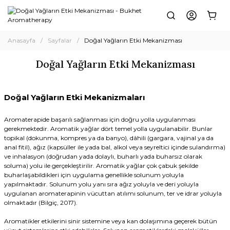
Anasayfa
Sayfalar
Doğal Yağların Etki Mekanizması
Doğal Yağların Etki Mekanizması
Doğal Yağların Etki Mekanizmaları
Aromaterapide başarılı sağlanması için doğru yolla uygulanması
gerekmektedir. Aromatik yağlar dört temel yolla uygulanabilir. Bunlar
topikal (dokunma, kompres ya da banyo), dâhili (gargara, vajinal ya da
anal fitil), ağız (kapsüller ile yada bal, alkol veya seyreltici içinde sulandırma)
ve inhalasyon (doğrudan yada dolaylı, buharlı yada buharsız olarak
soluma) yolu ile gerçekleştirilir. Aromatik yağlar çok çabuk şekilde
buharlaşabildikleri için uygulama genellikle solunum yoluyla
yapılmaktadır. Solunum yolu yanı sıra ağız yoluyla ve deri yoluyla
uygulanan aromaterapinin vücuttan atılımı solunum, ter ve idrar yoluyla
olmaktadır (Bilgiç, 2017).
Aromatikler etkilerini sinir sistemine veya kan dolaşımına geçerek bütün