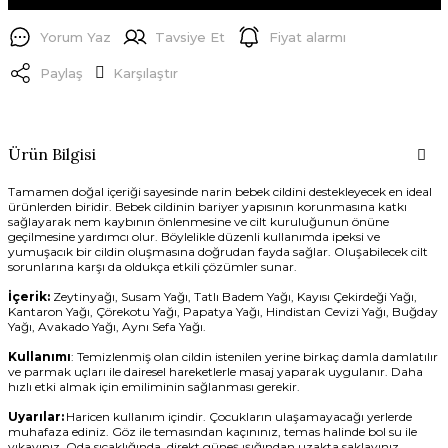
Yorum Yaz
Tavsiye Et
Fiyat alarmı
Paylaş
Karşılaştır
Ürün Bilgisi
Tamamen doğal içeriği sayesinde narin bebek cildini destekleyecek en ideal
ürünlerden biridir. Bebek cildinin bariyer yapısının korunmasına katkı
sağlayarak nem kaybının önlenmesine ve cilt kuruluğunun önüne
geçilmesine yardımcı olur. Böylelikle düzenli kullanımda ipeksi ve
yumuşacık bir cildin oluşmasına doğrudan fayda sağlar. Oluşabilecek cilt
sorunlarına karşı
da
oldukça etkili çözümler sunar.
İçerik:
Zeytinyağı, Susam Yağı, Tatlı Badem Yağı, Kayısı Çekirdeği Yağı,
Kantaron Yağı, Çörekotu Yağı, Papatya Yağı, Hindistan Cevizi Yağı, Buğday
Yağı, Avakado Yağı, Aynı Sefa Yağı.
Kullanımı
: Temizlenmiş olan cildin istenilen yerine birkaç damla damlatılır
ve parmak uçları ile dairesel hareketlerle masaj yaparak uygulanır. Daha
hızlı etki almak için emiliminin sağlanması gerekir.
Uyarılar:
Haricen kullanım içindir. Çocukların ulaşamayacağı yerlerde
muhafaza ediniz. Göz ile temasından kaçınınız, temas halinde bol su ile
yıkayınız. Oda sıcaklığında, direkt güneş ışığından uzakta saklayınız.