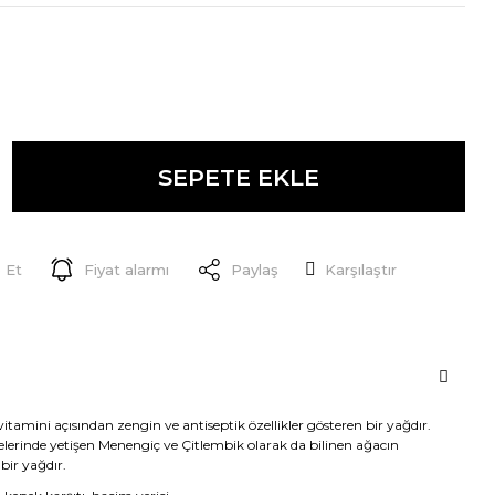
SEPETE EKLE
 Et
Fiyat alarmı
Paylaş
Karşılaştır
tamini açısından zengin ve antiseptik özellikler gösteren bir yağdır.
erinde yetişen Menengiç ve Çitlembik olarak da bilinen ağacın
bir yağdır.