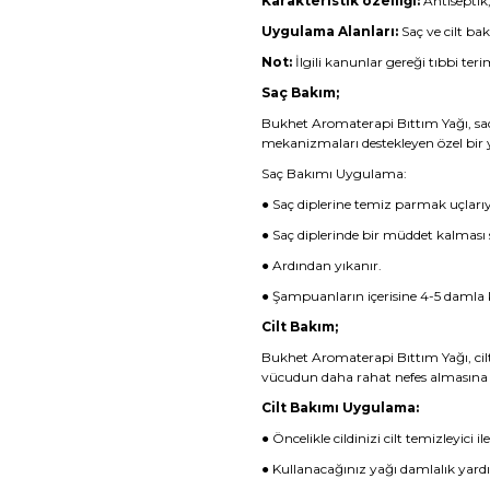
Karakteristik özelliği:
Antiseptik,
Uygulama Alanları:
Saç ve cilt ba
Not:
İlgili kanunlar gereği tıbbi terim
Saç Bakım;
Bukhet Aromaterapi Bıttım Yağı, sa
mekanizmaları destekleyen özel bir ya
Saç Bakımı Uygulama:
● Saç diplerine temiz parmak uçları
● Saç diplerinde bir müddet kalması 
● Ardından yıkanır.
● Şampuanların içerisine 4-5 damla kar
Cilt Bakım;
Bukhet Aromaterapi Bıttım Yağı, cilt
vücudun daha rahat nefes almasına y
Cilt Bakımı Uygulama:
● Öncelikle cildinizi cilt temizleyici i
● Kullanacağınız yağı damlalık yardı