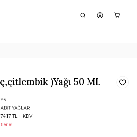
ç,çitlembik )Yağı 50 ML
SY6
SABİT YAĞLAR
374,17 TL + KDV
lerle!