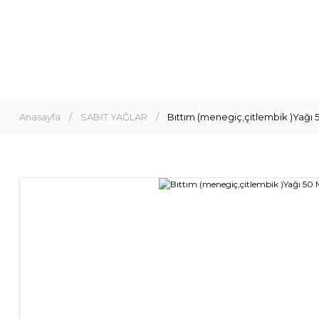
Anasayfa
SABİT YAĞLAR
Bıttım (menegiç,çitlembik )Yağı 