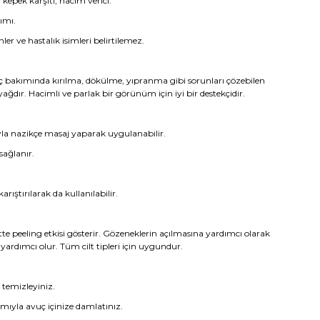
 kepek karşıtı, hacim verici.
kımı.
ler ve hastalık isimleri belirtilemez.
ç bakımında kırılma, dökülme, yıpranma gibi sorunları çözebilen
ğdır. Hacimli ve parlak bir görünüm için iyi bir destekçidir.
yla nazikçe masaj yaparak uygulanabilir.
sağlanır.
ıştırılarak da kullanılabilir.
te peeling etkisi gösterir. Gözeneklerin açılmasına yardımcı olarak
ardımcı olur. Tüm cilt tipleri için uygundur.
le temizleyiniz.
mıyla avuç içinize damlatınız.