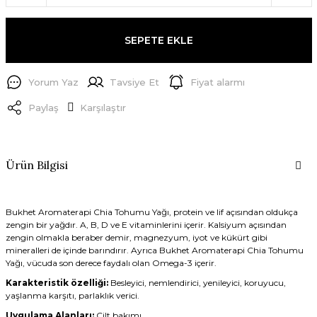
SEPETE EKLE
Yorum Yaz
Tavsiye Et
Fiyat alarmı
Paylaş
Karşılaştır
Ürün Bilgisi
Bukhet Aromaterapi Chia Tohumu Yağı, protein ve lif açısından oldukça
zengin bir yağdır. A, B, D ve E vitaminlerini içerir. Kalsiyum açısından
zengin olmakla beraber demir, magnezyum, iyot ve kükürt gibi
mineralleri de içinde barındırır. Ayrıca Bukhet Aromaterapi Chia Tohumu
Yağı, vücuda son derece faydalı olan Omega-3 içerir.
Karakteristik özelliği:
Besleyici, nemlendirici, yenileyici, koruyucu,
yaşlanma karşıtı, parlaklık verici.
Uygulama Alanları:
Cilt bakımı.