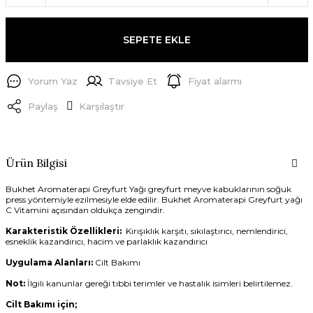
SEPETE EKLE
Yorum Yaz
Tavsiye Et
Fiyat alarmı
Paylaş
Karşılaştır
Ürün Bilgisi
Bukhet Aromaterapi Greyfurt Yağı greyfurt meyve kabuklarının soğuk
press yöntemiyle ezilmesiyle elde edilir. Bukhet Aromaterapi Greyfurt yağı
C Vitamini açısından oldukça zengindir.
Karakteristik Özellikleri:
Kırışıklık karşıtı, sıkılaştırıcı, nemlendirici,
esneklik kazandırıcı, hacim ve parlaklık kazandırıcı
Uygulama Alanları:
Cilt Bakımı
Not:
İlgili kanunlar gereği tıbbi terimler ve hastalık isimleri belirtilemez.
Cilt Bakımı için;