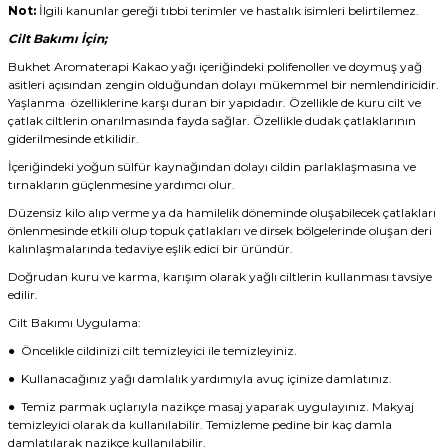
Not:
İlgili kanunlar gereği tıbbi terimler ve hastalık isimleri belirtilemez.
Cilt Bakımı İçin;
Bukhet Aromaterapi Kakao yağı içeriğindeki polifenoller ve doymuş yağ
asitleri açısından zengin olduğundan dolayı mükemmel bir nemlendiricidir.
Yaşlanma özelliklerine karşı duran bir yapıdadır. Özellikle de kuru cilt ve
çatlak ciltlerin onarılmasında fayda sağlar. Özellikle dudak çatlaklarının
giderilmesinde etkilidir.
İçeriğindeki yoğun sülfür kaynağından dolayı cildin parlaklaşmasına ve
tırnakların güçlenmesine yardımcı olur.
Düzensiz kilo alıp verme ya da hamilelik döneminde oluşabilecek çatlakları
önlenmesinde etkili olup topuk çatlakları ve dirsek bölgelerinde oluşan deri
kalınlaşmalarında tedaviye eşlik edici bir üründür.
Doğrudan kuru ve karma, karışım olarak yağlı ciltlerin kullanması tavsiye
edilir.
Cilt Bakımı Uygulama:
● Öncelikle cildinizi cilt temizleyici ile temizleyiniz.
● Kullanacağınız yağı damlalık yardımıyla avuç içinize damlatınız.
● Temiz parmak uçlarıyla nazikçe masaj yaparak uygulayınız. Makyaj
temizleyici olarak da kullanılabilir. Temizleme pedine bir kaç damla
damlatılarak nazikçe kullanılabilir.