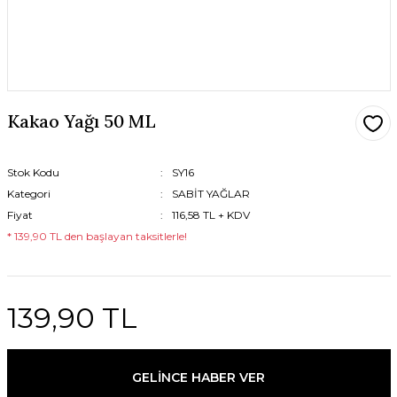
Kakao Yağı 50 ML
Stok Kodu
SY16
Kategori
SABİT YAĞLAR
Fiyat
116,58 TL + KDV
* 139,90 TL den başlayan taksitlerle!
139,90 TL
GELİNCE HABER VER