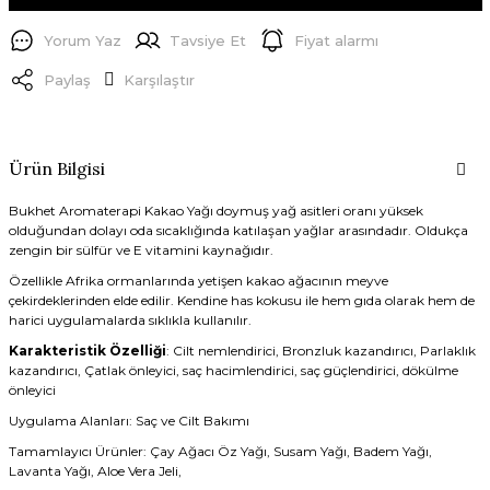
Yorum Yaz
Tavsiye Et
Fiyat alarmı
Paylaş
Karşılaştır
Ürün Bilgisi
Bukhet Aromaterapi Kakao Yağı doymuş yağ asitleri oranı yüksek
olduğundan dolayı oda sıcaklığında katılaşan yağlar arasındadır. Oldukça
zengin bir sülfür ve E vitamini kaynağıdır.
Özellikle Afrika ormanlarında yetişen kakao ağacının meyve
çekirdeklerinden elde edilir. Kendine has kokusu ile hem gıda olarak hem de
harici uygulamalarda sıklıkla kullanılır.
Karakteristik Özelliği
: Cilt nemlendirici, Bronzluk kazandırıcı, Parlaklık
kazandırıcı, Çatlak önleyici, saç hacimlendirici, saç güçlendirici, dökülme
önleyici
Uygulama Alanları: Saç ve Cilt Bakımı
Tamamlayıcı Ürünler: Çay Ağacı Öz Yağı, Susam Yağı, Badem Yağı,
Lavanta Yağı, Aloe Vera Jeli,