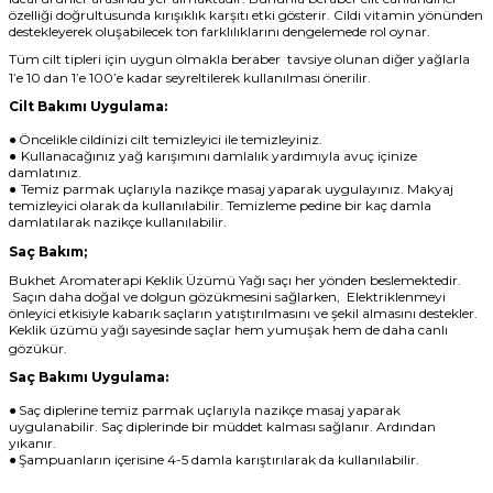
özelliği doğrultusunda kırışıklık karşıtı etki gösterir. Cildi vitamin yönünden
destekleyerek oluşabilecek ton farklılıklarını dengelemede rol oynar.
Tüm cilt tipleri için uygun olmakla beraber tavsiye olunan diğer yağlarla
1’e 10 dan 1’e 100’e kadar seyreltilerek kullanılması önerilir.
Cilt Bakımı Uygulama:
●
Öncelikle cildinizi cilt temizleyici ile temizleyiniz.
●
Kullanacağınız yağ karışımını damlalık yardımıyla avuç içinize
damlatınız.
●
Temiz parmak uçlarıyla nazikçe masaj yaparak uygulayınız. Makyaj
temizleyici olarak da kullanılabilir. Temizleme pedine bir kaç damla
damlatılarak nazikçe kullanılabilir.
Saç Bakım;
Bukhet Aromaterapi Keklik Üzümü Yağı saçı her yönden beslemektedir.
Saçın daha doğal ve dolgun gözükmesini sağlarken,
Elektriklenmeyi
önleyici etkisiyle kabarık saçların yatıştırılmasını ve şekil almasını destekler.
Keklik üzümü yağı sayesinde saçlar hem yumuşak hem de daha canlı
gözükür.
Saç Bakımı Uygulama:
●
Saç diplerine temiz parmak uçlarıyla nazikçe masaj yaparak
uygulanabilir. Saç diplerinde bir müddet kalması sağlanır. Ardından
yıkanır.
●
Şampuanların içerisine 4-5 damla karıştırılarak da kullanılabilir.