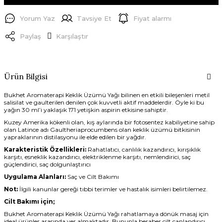
Yorum Yaz
Tavsiye Et
Fiyat alarmı
Paylaş
Karşılaştır
Ürün Bilgisi
Bukhet Aromaterapi Keklik Üzümü Yağı bilinen en etkili bileşenleri metil
salisilat ve gaulterilen denilen çok kuvvetli aktif maddelerdir. Öyle ki bu
yağın 30 ml’i yaklaşık 171 yetişkin aspirin etkisine sahiptir.
Kuzey Amerika kökenli olan, kış aylarında bir fotosentez kabiliyetine sahip
olan Latince adı Gaultheriaprocumbens olan keklik üzümü bitkisinin
yapraklarının distilasyonu ile elde edilen bir yağdır.
Karakteristik Özellikleri:
Rahatlatıcı, canlılık kazandırıcı, kırışıklık
karşıtı, esneklik kazandırıcı, elektriklenme karşıtı, nemlendirici, saç
güçlendirici, saç dolgunlaştırıcı
Uygulama Alanları:
Saç ve Cilt Bakımı
Not:
İlgili kanunlar gereği tıbbi terimler ve hastalık isimleri belirtilemez.
Cilt Bakımı için;
Bukhet Aromaterapi Keklik Üzümü Yağı rahatlamaya dönük masaj için
ideal ürünler arasında yer almaktadır. Bununla beraber cilt canlandırıcı