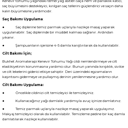
Kenevir tohumu yağındaki temel yağ asitleri saça nem ve parlaklık katıcı,
saç büyümesini destekleyici, kırılgan saç tellerini güçlendirici ve saçın daha
kalın büyümesine yardımcıdır.
Saç Bakımı Uygulama
:
●
Saç diplerine temiz parmak uçlarıyla nazikçe masaj yaparak
uygulanabilir. Saç diplerinde bir müddet kalması sağlanır. Ardından
yıkanır.
●
Şampuanların içerisine 4-5 damla karıştırılarak da kullanılabilir.
Cilt Bakımı İçin;
Bukhet Aromaterapi Kenevir Tohumu Yağı cildi nemlendirmeye ve cilt
elastikiyetinin korunmasına yardımcı olur. Bunun yanında kırışıklık, sivilce
ve cilt lekelerini giderici etkiye sahiptir. Deri üzerindeki egzamaların
kaşıntısını gidermeye ve pullaşmış derinin yenilenmesine yardımcı olur.
Cilt Bakımı Uygulama:
●
Öncelikle cildinizi cilt temizleyici ile temizleyiniz.
●
Kullanacağınız yağı damlalık yardımıyla avuç içinize damlatınız.
●
Temiz parmak uçlarıyla nazikçe masaj yaparak uygulayınız.
Makyaj temizleyici olarak da kullanılabilir. Temizleme pedine bir kaç damla
damlatılarak nazikçe kullanılabilir.