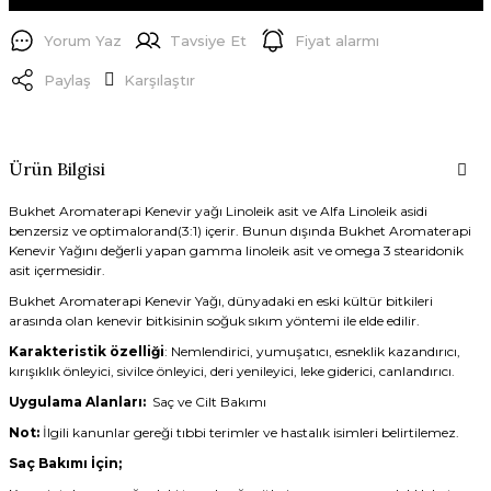
Yorum Yaz
Tavsiye Et
Fiyat alarmı
Paylaş
Karşılaştır
Ürün Bilgisi
Bukhet Aromaterapi Kenevir yağı Linoleik asit ve Alfa Linoleik asidi
benzersiz ve optimalorand(3:1) içerir. Bunun dışında Bukhet Aromaterapi
Kenevir Yağını değerli yapan gamma linoleik asit ve omega 3 stearidonik
asit içermesidir.
Bukhet Aromaterapi Kenevir Yağı, dünyadaki en eski kültür bitkileri
arasında olan kenevir bitkisinin soğuk sıkım yöntemi ile elde edilir.
Karakteristik özelliği
: Nemlendirici, yumuşatıcı, esneklik kazandırıcı,
kırışıklık önleyici, sivilce önleyici, deri yenileyici, leke giderici, canlandırıcı.
Uygulama Alanları:
Saç ve Cilt Bakımı
Not:
İlgili kanunlar gereği tıbbi terimler ve hastalık isimleri belirtilemez.
Saç Bakımı İçin;