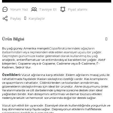
Yorum Yaz
Tavsiye Et
Fiyat alarmı
Paylaş
Karşılaştır
Ürün Bilgisi
Bu yağ güney Amerika menşeili
Copaifera
türlerindeki ağaçların
balsamından
veya reçinesinden elde edilen esansiyel uçucu bir yağdır.
Geçmişten günümüze kadar geleneksel olarak kullanılmış bu yağ
analjezik, antienflamatuar ve antimikrobiyal karakterli bir yağdır. Aktif
bileşenleri; Copaene veya α-Copaene, Cadinene veya δ-Cadinene, Γ-
Kadinen, Sedrol ‘dur.
Özellikleri:
Vücut ağrılarına karşı etkilidir. Eklem ağrılarını masaj yolu ile
rahatlatmada faydalıdır.Kasları sıkılaştırıcı özelliği vardır. Kas kramplarını
ve spazmlarını rahatlatır. Cildinkirlerden ve tozlardan arındırılması,
gözeneklerin sıkılaştırılması için ideal bir üründür. Akne oluşumunu önler.
Yaralanmalarda ve cilt darbelerinde iyileşme sürecine destek olan ideal
yağlardan biridir. Kan dolaşımını arttırması ve damar büzücü etkileri
nedeniyle selülit ve hemoroit sorunlarında doğal bir destek sağlar.
Vücut için etkili bir uyarıcıdır. Esansiyel olarak kullanıldığında yorgunluk ve
baş dönmesine karşı fayda sağlar. Depresyonun etkilerini hafifleterek
sakinleştirici özelliği bulunmaktadır.