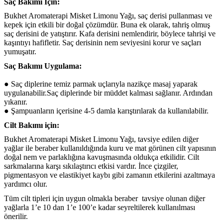
Saç Bakımı İçin:
Bukhet Aromaterapi Misket Limonu Yağı, saç derisi pullanması ve
kepek için etkili bir doğal çözümdür. Buna ek olarak, tahriş olmuş
saç derisini de yatıştırır. Kafa derisini nemlendirir, böylece tahrişi ve
kaşıntıyı hafifletir. Saç derisinin nem seviyesini korur ve saçları
yumuşatır.
Saç Bakımı Uygulama:
●
Saç diplerine temiz parmak uçlarıyla nazikçe masaj yaparak
uygulanabilir.Saç diplerinde bir müddet kalması sağlanır. Ardından
yıkanır.
●
Şampuanların içerisine 4-5 damla karıştırılarak da kullanılabilir.
Cilt Bakımı için:
Bukhet Aromaterapi Misket Limonu Yağı, tavsiye edilen diğer
yağlar ile beraber kullanıldığında kuru ve mat görünen cilt yapısının
doğal nem ve parlaklığına kavuşmasında oldukça etkilidir. Cilt
sarkmalarına karşı sıkılaştırıcı etkisi vardır. İnce çizgiler,
pigmentasyon ve elastikiyet kaybı gibi zamanın etkilerini azaltmaya
yardımcı olur.
Tüm cilt tipleri için uygun olmakla beraber tavsiye olunan diğer
yağlarla
1’e 10 dan 1’e 100’e kadar seyreltilerek kullanılması
önerilir.