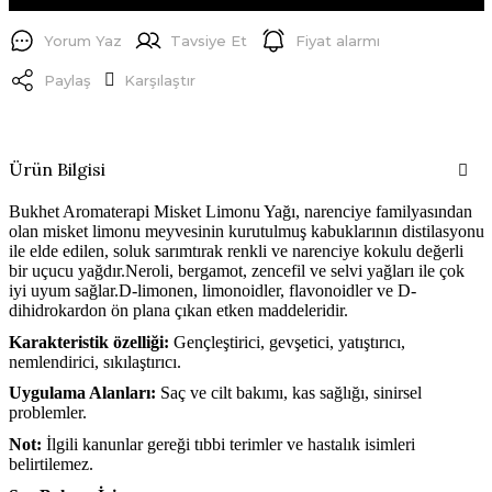
Yorum Yaz
Tavsiye Et
Fiyat alarmı
Paylaş
Karşılaştır
Ürün Bilgisi
Bukhet Aromaterapi Misket Limonu Yağı, narenciye familyasından
olan misket limonu meyvesinin kurutulmuş kabuklarının distilasyonu
ile elde edilen, soluk sarımtırak renkli ve narenciye kokulu değerli
bir uçucu yağdır.Neroli, bergamot, zencefil ve selvi yağları ile çok
iyi uyum sağlar.D-limonen, limonoidler, flavonoidler ve D-
dihidrokardon ön plana çıkan etken maddeleridir.
Karakteristik özelliği:
Gençleştirici, gevşetici, yatıştırıcı,
nemlendirici, sıkılaştırıcı.
Uygulama Alanları:
Saç ve cilt bakımı, kas sağlığı, sinirsel
problemler.
Not:
İlgili kanunlar gereği tıbbi terimler ve hastalık isimleri
belirtilemez.