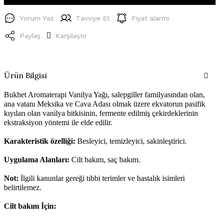
Yorum Yaz
Tavsiye Et
Fiyat alarmı
Paylaş
Karşılaştır
Ürün Bilgisi
Bukhet Aromaterapi Vanilya Yağı, salepgiller familyasından olan,
ana vatanı Meksika ve Cava Adası olmak üzere ekvatorun pasifik
kıyıları olan vanilya bitkisinin, fermente edilmiş çekirdeklerinin
ekstraksiyon yöntemi ile elde edilir.
Karakteristik özelliği:
Besleyici, temizleyici, sakinleştirici.
Uygulama Alanları:
Cilt bakım, saç bakım.
Not:
İlgili kanunlar gereği tıbbi terimler ve hastalık isimleri
belirtilemez.
Cilt bakım İçin: