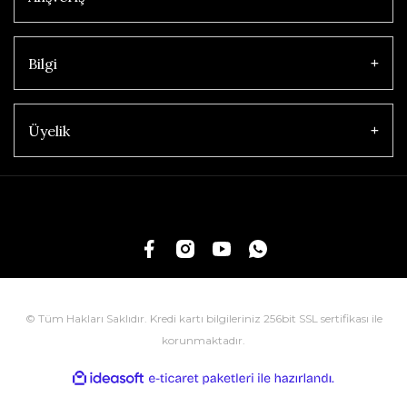
Bilgi
Üyelik
© Tüm Hakları Saklıdır. Kredi kartı bilgileriniz 256bit SSL sertifikası ile
korunmaktadır.
ile
ideasoft
e-
hazırlandı.
ticaret