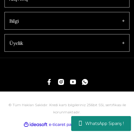
Bilgi
Üyelik
© Tüm Hakları Saklıdır. Kredi kartı bilgileriniz 256bit SSL sertifikası ile
korunmaktadır.
WhatsApp Sipariş !
ile
ideasoft
e-
hazırlandı.
ticaret