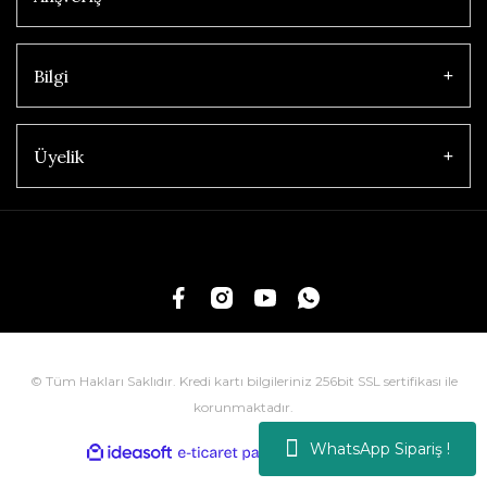
Bilgi
Üyelik
© Tüm Hakları Saklıdır. Kredi kartı bilgileriniz 256bit SSL sertifikası ile
korunmaktadır.
WhatsApp Sipariş !
ile
ideasoft
e-
hazırlandı.
ticaret