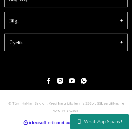
Bilgi
Üyelik
© Tüm Hakları Saklıdır. Kredi kartı bilgileriniz 256bit SSL sertifikası ile
korunmaktadır.
WhatsApp Sipariş !
ile
ideasoft
e-
hazırlandı.
ticaret