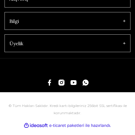
Bilgi
Üyelik
© Tüm Hakları Saklıdır. Kredi kartı bilgileriniz 256bit SSL sertifikası ile
korunmaktadır.
ile
ideasoft
e-
hazırlandı.
ticaret